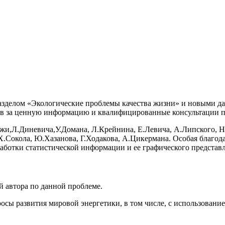
делом «Экологические проблемы качества жизни» и новыми дан
ов за ценную информацию и квалифицированные консультации п
и,Л.Диневича,У.Домана, Л.Крейнина, Е.Левича, А.Липского, 
Х.Сокола, Ю.Хазанова, Г.Ходакова, А.Цикермана. Особая благод
аботки статистической информации и ее графического представле
й автора по данной проблеме.
осы развития мировой энергетики, в том числе, с использован