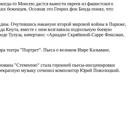
к когда-то Моисею дастся вывести евреев из фашистского
ких беженцев. Осознав это Генрих фон Бенда понял, что:
иадны. Очутившись накануне второй мировой войны в Париже,
вида Кнута, вместе с ним возглавила подпольную боевую
роде Тулуза, начертано: «Ариадне Скрябиной-Сарре Фиксман,
ара театра "Портрет". Пьеса о великом Имре Кальмане,
з романа "Стемпеню" стала героиней пьесы-инсценировки
 Прекрасную музыку сочинил композитор Юрий Поволоцкий.