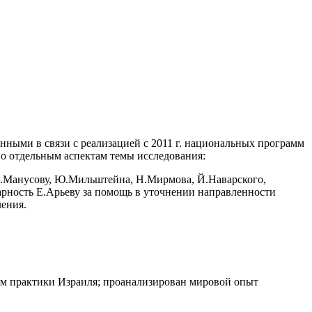
ными в связи с реализацией с 2011 г. национальных программ
о отдельным аспектам темы исследования:
Н.Манусову, Ю.Мильштейна, Н.Мирмова, Й.Наварского,
арность Е.Арьеву за помощь в уточнении направленности
ния. ​
ием практики Израиля; проанализирован мировой опыт