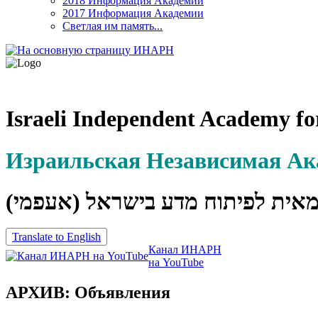
2018 Информация Академии
2017 Информация Академии
Светлая им память...
Israeli Independent Academy fo
Израильская Независимая А
מאית לפיתוח מדע בישראל (אעפמי
Translate to English
Канал ИНАРН
на YouTube
АРХИВ: Объявления