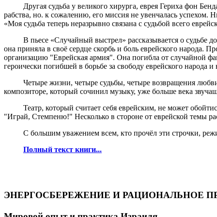
Другая судьба у великого хирурга, еврея Гериха фон Бенд
рабства, но. к сожалению, его миссия не увенчалась успехом. 
«Моя судьба теперь неразрывно связана с судьбой всего еврейс
В пьесе «Случайный выстрел» рассказывается о судьбе 
она приняла в своё сердце скорбь и боль еврейского народа. 
организацию "Еврейская армия". Она погибла от случайной фа
героически погибшей в борьбе за свободу еврейского народа и
Четыре жизни, четыре судьбы, четыре возвращения любви 
композиторе, который сочинил музыку, уже больше века звуча
Театр, который считает себя еврейским, не может обойт
"Играй, Стемпеню!" Несколько в стороне от еврейской темы 
С большим уважением всем, кто прочёл эти строчки, реж
Полный текст книги...
ЭНЕРГОСБЕРЕЖЕНИЕ И РАЦИОНАЛЬНОЕ П
Мировой опыт и практика Израиля