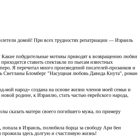
рилетели домой! При всех трудностях репатриации — Израиль
т? Какие побудительные мотивы приводят к возвращению любви
о приходится ставить спектакли по пьесам известных
за перо. Я перечитал много произведений писателей-прозаиков и
сть Светланы Бломберг "Насущная любовь Давида Кнута", роман
род-мой народ» создана на основе жизни членов моей семьи и
новой родине, к Израилю, стать частью еврейского народа,
илы сказать матери своего погибшего мужа, по примеру
 попала в Израиль, полюбила борца за свободу Ари бен
 и прожила здесь долгую и счастливую жизнь!