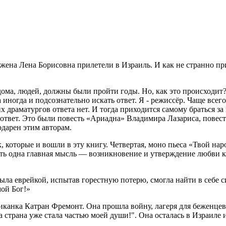
 жена Лена Борисовна прилетели в Израиль. И как не странно п
 дома, людей, должны были пройти годы. Но, как это происходи
иногда и подсознательно искать ответ. Я - режиссёр. Чаще всег
ких драматургов ответа нет. И тогда приходится самому браться 
 ответ. Это были повесть «Ариадна» Владимира Лазариса, пове
одарен этим авторам.
, которые и вошли в эту книгу. Четвертая, моно пьеса «Твой на
ть одна главная мысль — возникновение и утверждение любви к 
ыла еврейкой, испытав горестную потерю, смогла найти в себе с
мой Бог!»
канка Катран Фремонт. Она прошла войну, лагеря для беженцев,
та страна уже стала частью моей души!". Она осталась в Израиле