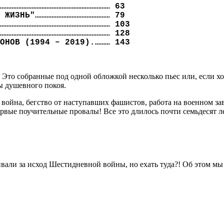
………………………………………………………… 63
 ЖИЗНЬ"……………………………………… 79
………………………………………………………… 103
………………………………………………………… 128
ОНОВ (1994 – 2019).……… 143
. Это собранные под одной обложкой несколько пьес или, если х
ы душевного покоя.
ойна, бегство от наступавших фашистов, работа на военном заво
ервые поучительные провалы! Все это длилось почти семьдесят ле
ивали за исход Шестидневной войны, но ехать туда?! Об этом мы