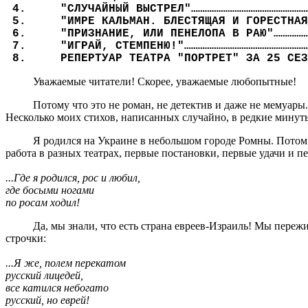
"СЛУЧАЙНЫЙ ВЫСТРЕЛ"……………………………………………
"ИМРЕ КАЛЬМАН. БЛЕСТЯЩАЯ И ГОРЕСТНАЯ
"ПРИЗНАНИЕ, ИЛИ ПЕНЕЛОПА В РАЮ"……………
"ИГРАЙ, СТЕМПЕНЮ!"………………………………………………
РЕПЕРТУАР ТЕАТРА "ПОРТРЕТ" ЗА 25 СЕЗ
Уважаемые читатели! Скорее, уважаемые любопытные!
Потому что это не роман, не детектив и даже не мемуары
Несколько моих стихов, написанных случайно, в редкие минут
Я родился на Украине в небольшом городе Ромны. Потом в
работа в разных театрах, первые постановки, первые удачи и п
...Где я родился, рос и любил,
где босыми ногами
по росам ходил!
Да, мы знали, что есть страна евреев-Израиль! Мы переж
строчки:
...Я же, полем перекатом
русский лицедей,
все катился небогато
русский, но еврей!