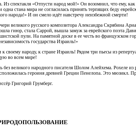
а. Из спектакля «Отпусти народ мой!» Он возомнил, что ему, ка
Ни одна стана мира не согласилась принять терпящих беду еврейс
кого народа!» И он смело идёт навстречу неизбежной смерти!
дочери великого русского композитора Александра Скрябина Ар
Прошла гиюр, стала Саррой, вышла замуж за еврейского поэта Да
шистской пули. На памятной доске в ее честь во французском го
 независимость государства Израиль!»
к своему народу, к стране Израиль! Рядом три пьесы из реперту
щую во всем мире!
ись без великого народного писателя Шолом Алейхема. Рохеле и
расположилась героиня древней Греции Пенелопа. Это мюзикл.
иссёр Григорий Грумберг.
РИРОДОПОЛЬЗОВАНИЕ