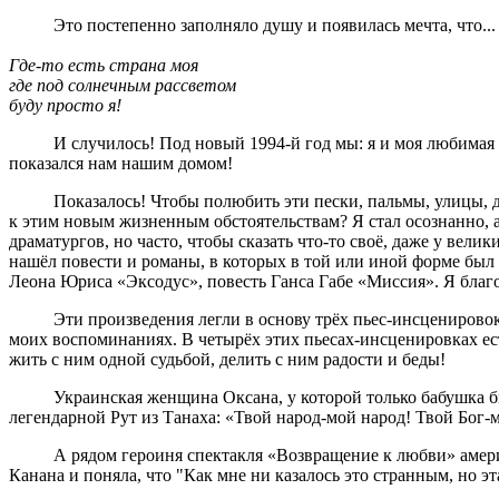
Это постепенно заполняло душу и появилась мечта, что...
Где-то есть страна моя
где под солнечным рассветом
буду просто я!
И случилось! Под новый 1994-й год мы: я и моя любимая
показался нам нашим домом!
Показалось! Чтобы полюбить эти пески, пальмы, улицы,
к этим новым жизненным обстоятельствам? Я стал осознанно, а 
драматургов, но часто, чтобы сказать что-то своё, даже у вели
нашёл повести и романы, в которых в той или иной форме был
Леона Юриса «Эксодус», повесть Ганса Габе «Миссия». Я благ
Эти произведения легли в основу трёх пьес-инсценировок
моих воспоминаниях. В четырёх этих пьесах-инсценировках ес
жить с ним одной судьбой, делить с ним радости и беды!
Украинская женщина Оксана, у которой только бабушка б
легендарной Рут из Танаха: «Твой народ-мой народ! Твой Бог-
А рядом героиня спектакля «Возвращение к любви» амери
Канана и поняла, что "Как мне ни казалось это странным, но э