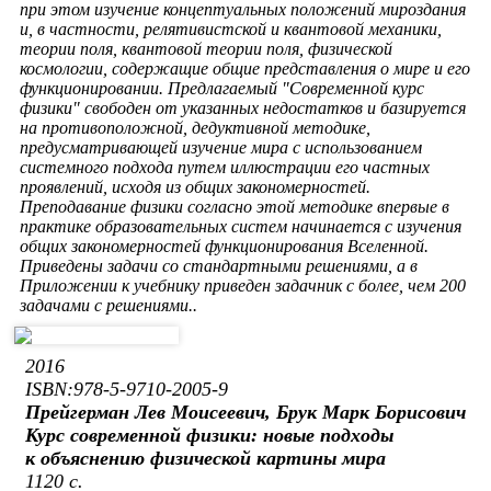
при этом изучение концептуальных положений мироздания
и, в частности, релятивистской и квантовой механики,
теории поля, квантовой теории поля, физической
космологии, содержащие общие представления о мире и его
функционировании. Предлагаемый "Современной курс
физики" свободен от указанных недостатков и базируется
на противоположной, дедуктивной методике,
предусматривающей изучение мира с использованием
системного подхода путем иллюстрации его частных
проявлений, исходя из общих закономерностей.
Преподавание физики согласно этой методике впервые в
практике образовательных систем начинается с изучения
общих закономерностей функционирования Вселенной.
Приведены задачи со стандартными решениями, а в
Приложении к учебнику приведен задачник с более, чем 200
задачами с решениями..
2016
ISBN:978-5-9710-2005-9
Прейгерман Лев Моисеевич, Брук Марк Борисович
Курс современной физики: новые подходы
к объяснению физической картины мира
1120 с.