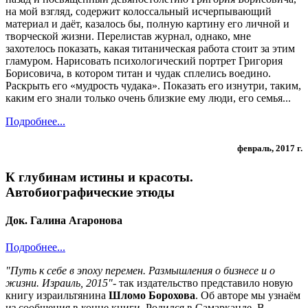
на мой взгляд, содержит колоссальный исчерпывающий
материал и даёт, казалось бы, полную картину его личной и
творческой жизни. Перелистав журнал, однако, мне
захотелось показать, какая титаническая работа стоит за этим
гламуром. Нарисовать психологический портрет Григория
Борисовича, в котором титан и чудак сплелись воедино.
Раскрыть его «мудрость чудака». Показать его изнутри, таким,
каким его знали только очень близкие ему люди, его семья...
Подробнее...
февраль, 2017 г.
К глубинам истины и красоты.
Автобиографические этюды
Док. Галина Агаронова
Подробнее...
"Путь к себе в эпоху перемен. Размышления о бизнесе и о
жизни. Израиль, 2015"
- так издательство представило новую
книгу израильтянина
Шломо Борохова
. Об авторе мы узнаём
из сообщения в конце книги. Родился в Самарканде. В