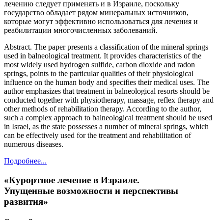
лечению следует применять и в Израиле, поскольку
государство обладает рядом минеральных источников,
которые могут эффективно использоваться для лечения и
реабилитации многочисленных заболеваний.
Abstract.
The paper presents a classification of the mineral springs
used in balneological treatment. It provides characteristics of the
most widely used hydrogen sulfide, carbon dioxide and radon
springs, points to the particular qualities of their physiological
influence on the human body and specifies their medical uses. The
author emphasizes that treatment in balneological resorts should be
conducted together with physiotherapy, massage, reflex therapy and
other methods of rehabilitation therapy. According to the author,
such a complex approach to balneological treatment should be used
in Israel, as the state possesses a number of mineral springs, which
can be effectively used for the treatment and rehabilitation of
numerous diseases.
Подробнее...
«Курортное лечение в Израиле.
Упущенные возможности и перспективы
развития»