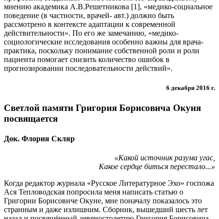
мнению академика А.В.Решетникова [1], «медико-социальное
поведение (в частности, врачей- авт.) должно быть
рассмотрено в контексте адаптации к современной
действительности». По его же замечанию, «медико-
социологические исследования особенно важны для врача-
практика, поскольку понимание собственной роли и роли
пациента помогает снизить количество ошибок в
прогнозировании последовательности действий».
6 декабря 2016 г.
Светлой памяти Григория Борисовича Окуня
посвящается
Док. Флория Скляр
«Какой источник разума угас,
Какое сердце биться перестало...»
Когда редактор журнала «Русское Литературное Эхо» госпожа
Ася Тепловодская попросила меня написать статью о
Григории Борисовиче Окуне, мне поначалу показалось это
странным и даже излишним. Сборник, вышедший шесть лет
назад и посвящённый девяностолетию Григория Борисовича,