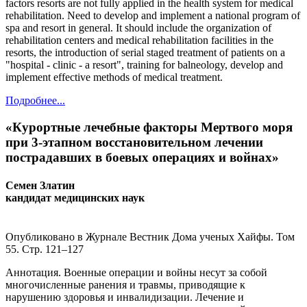
factors resorts are not fully applied in the health system for medical
rehabilitation. Need to develop and implement a national program of
spa and resort in general. It should include the organization of
rehabilitation centers and medical rehabilitation facilities in the
resorts, the introduction of serial staged treatment of patients on a
"hospital - clinic - a resort", training for balneology, develop and
implement effective methods of medical treatment.
Подробнее...
«Курортные лечебные факторы Мертвого моря
при 3-этапном восстановительном лечении
пострадавших в боевых операциях и войнах»
Семен Златин
кандидат медицинских наук
Опубликовано в Журнале Вестник Дома ученых Хайфы. Том
55. Стр. 121–127
Аннотация.
Военные операции и войны несут за собой
многочисленные ранения и травмы, приводящие к
нарушению здоровья и инвалидизации. Лечение и