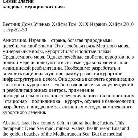
Семен Златин
кандидат медицинских наук
Вестник Дома Ученых Хайфы Том. Х1Х Израиль.Хайфа.2010
г. стр-52–59
Аннотация.
Израиль – страна, богатая природными
целебными свойствами. Это лечебная грязь Мертвого моря,
минеральные воды, курорт Эйлат и золотые пляжи
Средиземного моря. Однако лечебные свойства курортов не в
полной мере используются в системе здравоохранения для
медицинской реабилитации. Необходимо разработать и
внедрить национальную программу развития курортной
инфраструктуры в целом. Она должна включать организацию
санаторно- курортных лечебно оздоровительных учреждений
и реабилитационных центров, применение
последовательного этапного лечения пациентов по принципу
«стационар – поликлиника – курорт», обучение бальнеологии,
разработку и внедрение эффективных методов комплексного
курортного лечения.
Abstract.
Israel is a country rich in natural healing factors. This
therapeutic Dead Sea mud, mineral waters, health resort Eilat and
the golden beaches of the Mediterranean Sea. But the medical