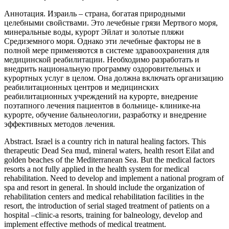
Аннотация.
Израиль – страна, богатая природными
целебными свойствами. Это лечебные грязи Мертвого моря,
минеральные воды, курорт Эйлат и золотые пляжи
Средиземного моря. Однако эти лечебные факторы не в
полной мере применяются в системе здравоохранения для
медицинской реабилитации. Необходимо разработать и
внедрить национальную программу оздоровительных и
курортных услуг в целом. Она должна включать организацию
реабилитационных центров и медицинских
реабилитационных учреждений на курорте, внедрение
поэтапного лечения пациентов в больнице- клинике-на
курорте, обучение бальнеологии, разработку и внедрение
эффективных методов лечения.
Abstract.
Israel is a country rich in natural healing factors. This
therapeutic Dead Sea mud, mineral waters, health resort Eilat and
golden beaches of the Mediterranean Sea. But the medical factors
resorts a not fully applied in the health system for medical
rehabilitation. Need to develop and implement a national program of
spa and resort in general. In should include the organization of
rehabilitation centers and medical rehabilitation facilities in the
resort, the introduction of serial staged treatment of patients on a
hospital –clinic-a resorts, training for balneology, develop and
implement effective methods of medical treatment.