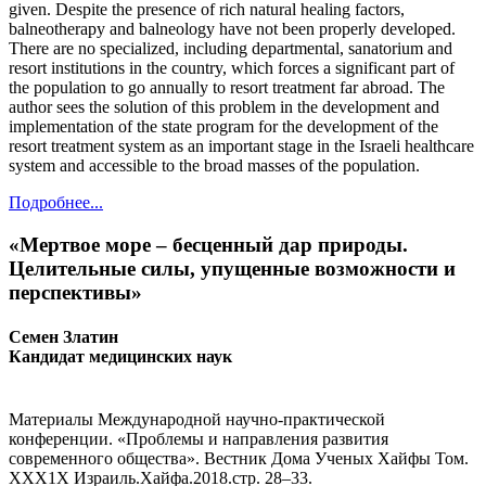
given. Despite the presence of rich natural healing factors,
balneotherapy and balneology have not been properly developed.
There are no specialized, including departmental, sanatorium and
resort institutions in the country, which forces a significant part of
the population to go annually to resort treatment far abroad. The
author sees the solution of this problem in the development and
implementation of the state program for the development of the
resort treatment system as an important stage in the Israeli healthcare
system and accessible to the broad masses of the population.
Подробнее...
«Мертвое море – бесценный дар природы.
Целительные силы, упущенные возможности и
перспективы»
Семен Златин
Кандидат медицинских наук
Материалы Международной научно-практической
конференции. «Проблемы и направления развития
современного общества». Вестник Дома Ученых Хайфы Том.
ХХХ1Х Израиль.Хайфа.2018.стр. 28–33.