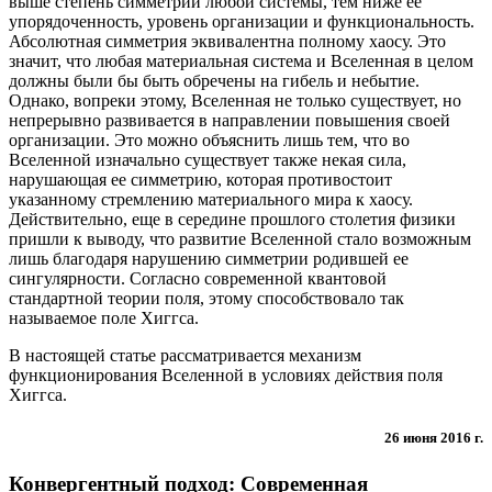
выше степень симметрии любой системы, тем ниже ее
упорядоченность, уровень организации и функциональность.
Абсолютная симметрия эквивалентна полному хаосу. Это
значит, что любая материальная система и Вселенная в целом
должны были бы быть обречены на гибель и небытие.
Однако, вопреки этому, Вселенная не только существует, но
непрерывно развивается в направлении повышения своей
организации. Это можно объяснить лишь тем, что во
Вселенной изначально существует также некая сила,
нарушающая ее симметрию, которая противостоит
указанному стремлению материального мира к хаосу.
Действительно, еще в середине прошлого столетия физики
пришли к выводу, что развитие Вселенной стало возможным
лишь благодаря нарушению симметрии родившей ее
сингулярности. Согласно современной квантовой
стандартной теории поля, этому способствовало так
называемое поле Хиггса.
В настоящей статье рассматривается механизм
функционирования Вселенной в условиях действия поля
Хиггса.
26 июня 2016 г.
Конвергентный подход: Современная