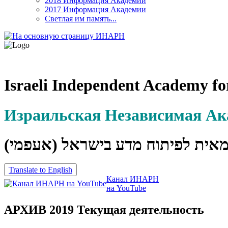
2018 Информация Академии
2017 Информация Академии
Светлая им память...
Israeli Independent Academy fo
Израильская Независимая А
מאית לפיתוח מדע בישראל (אעפמי
Translate to English
Канал ИНАРН
на YouTube
АРХИВ 2019 Текущая деятельность