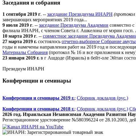
Заседания и собрания
1 сентября 2019 г
. --
заседание Президиума ИНАРН
(протокол
завершающих мероприятиях 2019 года...
9 июля 2019 г
. --
заседание Президиума Академии
совместно с
филиала ИНАРН, с членом Совета г. Ашкелона от мэрии госп. А
10 марта 2019 г
. --
совместное заседание Президиума Академи
27 марта 2019 г.
состоялось
отчетно-выборное Собрание амуты
годы и намечены направления работ на 2019 год и последующи
Материалы Собрания
(протокол № 16 и все приложения к нему)
23 января 2019 г.
в г Ашдоде (Израиль) в бейт-оле Эйтан сост
Президиум ИНАРН
Конференции и семинары
Конференции и семинары 2019 г.
;
Сборник докладов (рус.)
Конференции и семинары 2018 г.
;
Сборник докладов (рус.)
Сбо
2026 год. Израильская Независимая Академия Развития Н
Регистрационное удостоверение №580396224 от 28.10.2003, дейст