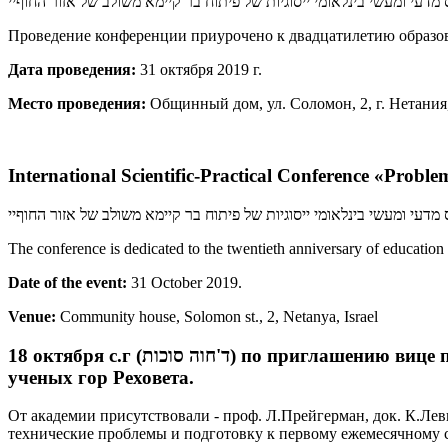
​ מדעי ומעשי בינלאומי ייסוגיות של פיתוח בר קיימא משולב של אזור החוףיי
Проведение конференции приурочено к двадцатилетию образо
Дата проведения:
31 октября 2019 г.
Место проведения:
Общинный дом, ул. Соломон, 2, г. Нетания
International Scientific-Practical Conference «Probl
​ מדעי ומעשי בינלאומי ייסוגיות של פיתוח בר קיימא משולב של אזור החוףיי
The conference is dedicated to the twentieth anniversary of education 
Date of the event:
31 October 2019.
Venue:
Community house, Solomon st., 2, Netanya, Israel
18 октября с.г (ד'חוה סוכות) по приглашению вице президента Академии док. Якова Иовновича состоялась встреча и беседа в сукке ученых академии и
ученых гор Реховета.
От академии присутствовали - проф. Л.Прейгерман, док. К.Ле
технические проблемы и подготовку к первому ежемесячному 