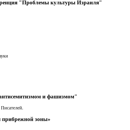
нференция "Проблемы культуры Израиля"
ауки
м, антисемитизмом и фашизмом"
 Писателей.
я прибрежной зоны»