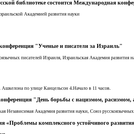
й русской библиотеке состоится Международная ко
раильской Академией развития науки
ся конференция "Ученые и писатели за Израиль"
язычных писателей Израиля, Израильская Академия развития н
Ашкелона по улице Канцельсон 4.Начало в 11 часов.
сь конференция "День борьбы с нацизмом, расизмо
ая Независимая Академия развития науки, Союз русскоязычных
ия «Проблемы комплексного устойчивого развити