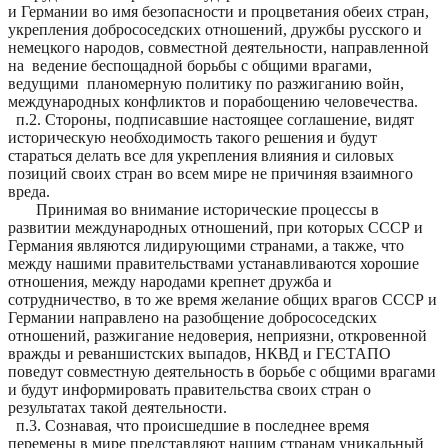
и Германии во имя безопасности и процветания обеих стран,
укрепления добрососедских отношений, дружбы русского и
немецкого народов, совместной деятельности, направленной
на ведение беспощадной борьбы с общими врагами,
ведущими планомерную политику по разжиганию войн,
международных конфликтов и порабощению человечества
.
п
.2. Стороны, подписавшие настоящее соглашение,
видят
историческую необходимость такого решения и будут
стараться делать все для укрепления влияния и силовых
позиций своих стран во всем мире не причиняя
взаимного
вреда.
Принимая во внимание исторические процессы в
развитии международных отношений, при которых СССР и
Германия являются лидирующими странами, а также, что
между нашими правительствами устанавливаются хорошие
отношения, между народами крепнет дружба и
сотрудничество, в то же время желание общих врагов СССР и
Германии направлено на разобщение добрососедских
отношений, разжигание недоверия, неприязни, откровенной
вражды и реваншистских выпадов, НКВД и ГЕСТАПО
поведут совместную
деятельность в борьбе с общими врагами
и будут информировать правительства своих стран о
результатах такой деятельности
.
п
.3. Сознавая, что происшедшие в последнее время
перемены в мире представляют нашим странам уникальный