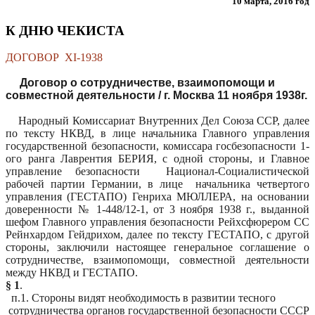
10 марта, 2016 год
К ДНЮ ЧЕКИСТА
ДОГОВОР XI-1938
Договор о сотрудничестве, взаимопомощи и
совместной деятельности / г. Москва 11 ноября
1938г
.
Народный Комиссариат Внутренних Дел Союза ССР, далее
по тексту НКВД, в лице начальника Главного управления
государственной безопасности, комиссара госбезопасности 1-
ого ранга Лаврентия БЕРИЯ, с одной стороны, и Главное
управление безопасности
Национал-Социалистической
рабочей партии Германии, в лице начальника четвертого
управления (ГЕСТАПО) Генриха МЮЛЛЕРА, на основании
доверенности № 1-448/12-1, от 3 ноября
1938 г
., выданной
шефом Главного управления безопасности
Рейхсфюрером
СС
Рейнхардом
Гейдрихом
, далее по тексту ГЕСТАПО, с другой
стороны, заключили настоящее генеральное соглашение о
сотрудничестве, взаимопомощи, совместной деятельности
между НКВД и ГЕСТАПО.
§ 1
.
п.1. Стороны видят необходимость в развитии тесного
сотрудничества органов государственной безопасности СССР