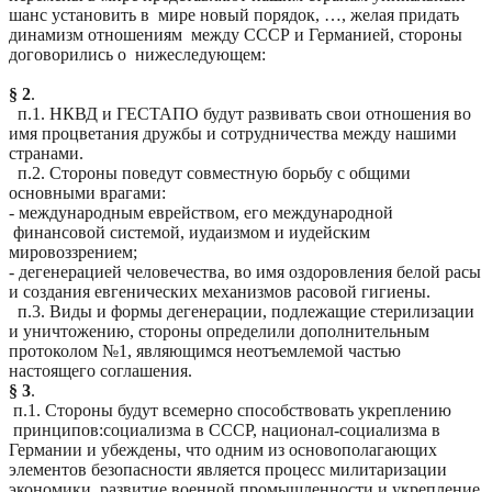
шанс установить в мире новый порядок, …, желая придать
динамизм отношениям между СССР и Германией, стороны
договорились о нижеследующем:
§ 2
.
п.1. НКВД и ГЕСТАПО будут развивать свои отношения во
имя процветания дружбы и сотрудничества между нашими
странами
.
п
.2. Стороны поведут совместную борьбу с общими
основными врагами:
- международным еврейством, его международной
финансовой системой, иудаизмом и иудейским
мировоззрением;
- дегенерацией человечества, во имя оздоровления белой расы
и создания евгенических механизмов расовой гигиены
.
п
.3. Виды и формы дегенерации, подлежащие стерилизации
и уничтожению, стороны определили дополнительным
протоколом №1, являющимся неотъемлемой частью
настоящего соглашения.
§ 3
.
п.1. Стороны будут всемерно способствовать укреплению
принципов
:с
оциализма
в СССР, национал-социализма в
Германии и убеждены, что одним из основополагающих
элементов безопасности является процесс милитаризации
экономики, развитие военной промышленности и укрепление