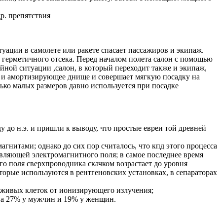
р. препятствия
уации в самолете или ракете спасает пассажиров и экипаж.
а герметичного отсека. Перед началом полета салон с помощью
йной ситуации ,салон, в который переходит также и экипаж,
в и амортизирующее днище и совершает мягкую посадку на
ько малых размеров давно используется при посадке
 до н.э. и пришли к выводу, что простые евреи той древней
гнитами; однако до сих пор считалось, что кпд этого процесса
авляющей электромагнитного поля; в самое последнее время
о поля сверхпроводника скачком возрастает до уровня
орые используются в рентгеновских установках, в сепараторах
 живых клеток от ионизирующего излучения;
на 27% у мужчин и 19% у женщин.