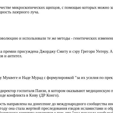
качестве микроскопических щипцов, с помощью которых можно з
ность лазерного луча.
эволюцию и использовали те же методы - генетических изменени
на премии присуждена Джорджу Смиту и сэру Грегори Унтеру. 
ов и антител.
 Муквеге и Наде Мурад с формулировкой "за их усилия по прек
и директор госпиталя Панзи, в котором оказывают медицинску
оде конфликта в Киву (ДР Конго).
ьность направлена на донесение до международного сообщества
оду она стала жертвой преследования езидов исламистами и обра
левского комитета говорится о том, что "она показала необычай