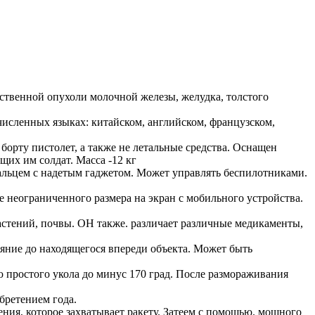
ственной опухоли молочной железы, желудка, толстого
численных языках: китайском, английском, французском,
 борту пистолет, а также не летальные средства. Оснащен
щих им солдат. Масса -12 кг
альцем с надетым гаджетом. Может управлять беспилотниками.
 неограниченного размера на экран с мобильного устройства.
астений, почвы. ОН также. различает различные медикаменты,
яние до находящегося впереди объекта. Может быть
 простого укола до минус 170 град. После размораживания
бретением года.
ения, которое захватывает ракету. Затеем с помощью. мощного