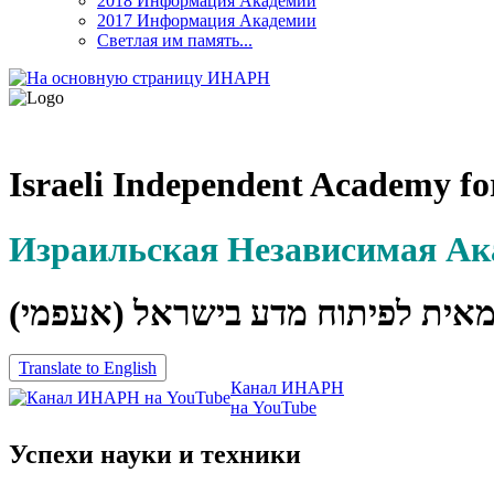
2018 Информация Академии
2017 Информация Академии
Светлая им память...
Israeli Independent Academy fo
Израильская Независимая А
מאית לפיתוח מדע בישראל (אעפמי
Translate to English
Канал ИНАРН
на YouTube
Успехи науки и техники