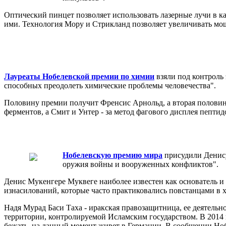
Оптический пинцет позволяет использовать лазерные лучи в 
ими. Технология Мору и Стрикланд позволяет увеличивать мощ
Лауреаты Нобелевской премии по химии
взяли под контроль 
способных преодолеть химические проблемы человечества".
Половину премии получит Френсис Арнольд, а вторая полови
ферментов, а Смит и Унтер - за метод фагового дисплея пептид
Нобелевскую премию мира
присудили Денису
оружия войны и вооруженных конфликтов".
Денис Мукенгере Муквеге наиболее известен как основатель 
изнасилований, которые часто практиковались повстанцами в х
Надя Мурад Баси Таха - иракская правозащитница, ее деятел
территории, контролируемой Исламским государством. В 2014 г
бежать, на данный момент живет в Германии. В сообщении Нобе