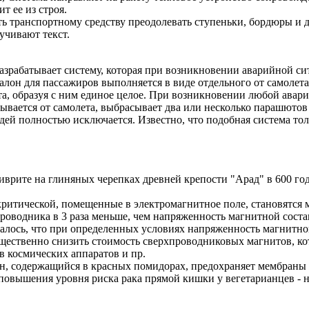
т ее из строя.
ть транспортному средству преодолевать ступеньки, бордюры и д
вучивают текст.
азрабатывает систему, которая при возникновении аварийной сит
салон для пассажиров выполняется в виде отдельного от самолет
та, образуя с ним единое целое. При возникновении любой авари
ывается от самолета, выбрасывает два или несколько парашюто
ей полностью исключается. Известно, что подобная система тол
врите на глиняных черепках древней крепости "Арад" в 600 году
ритической, помещенные в электромагнитное поле, становятся ма
проводника в 3 раза меньше, чем напряженность магнитной сост
алось, что при определенных условиях напряженность магнитног
щественно снизить стоимость сверхпроводниковых магнитов, кот
в космических аппаратов и пр.
н, содержащийся в красных помидорах, предохраняет мембраны
повышения уровня риска рака прямой кишки у вегетарианцев - 