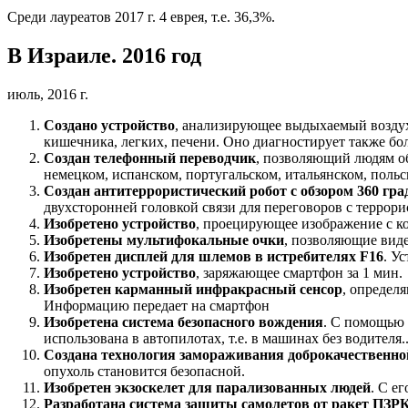
Среди лауреатов 2017 г. 4 еврея, т.е. 36,3%.
В Израиле. 2016 год
июль, 2016 г.
Создано устройство
, анализирующее выдыхаемый воздух
кишечника, легких, печени. Оно диагностирует также бо
Создан телефонный переводчик
, позволяющий людям об
немецком, испанском, португальском, итальянском, польс
Создан антитеррористический робот с обзором 360 гра
двухсторонней головкой связи для переговоров с террори
Изобретено устройство
, проецирующее изображение с к
Изобретены мультифокальные очки
, позволяющие виде
Изобретен дисплей для шлемов в истребителях F16
. У
Изобретено устройство
, заряжающее смартфон за 1 мин.
Изобретен карманный инфракрасный сенсор
, определ
Информацию передает на смартфон
Изобретена система безопасного вождения
. С помощью 
использована в автопилотах, т.е. в машинах без водителя.
Создана технология замораживания доброкачественно
опухоль становится безопасной.
Изобретен экзоскелет для парализованных людей
. С е
Разработана система защиты самолетов от ракет ПЗР