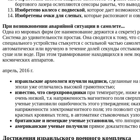
бортового лазера ослепляются сенсоры ракеты, что выводи
Изобретено колесо с подвеской
, которое дает возможнос
Изобретены очки для слепых
, которые распознают и оз
При возникновении аварийной ситуации в самолете...
Одна из мировых фирм (ее наименование держится а секрете) р
Система до удивительности простая. Она сводится к тому, что 
специального устройства стыкуется с остальной частью самоле
автоматически или вручную в течение долей секунды отстыков
суше или воде. При этом травмирование находящихся в нем люд
космических аппаратов.
апрель, 2016 г.
израильские археологи изучили надписи,
сделанные на и
эпохи уже отличались высокой грамотностью;
известно, что сверхпроводники
при температуре, ниже к
очень низкий, т.к напряженность магнитного поля сверх
ученые установили ошибочность этого утверждения; оказ
напряженности электромагнитного поля; это позволит су
красных кровяных телец, в автоматике стыковочных узло
британские и немецкие ученые установили,
что липори
американские ученые получили
прямое доказательство 
Достижения израильского военного комплекса