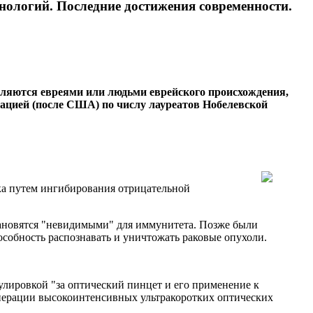
нологий.​ Последние достижения современности.
 являются евреями или людьми еврейского происхождения,
 нацией (после США) по числу лауреатов Нобелевской
ка путем ингибирования отрицательной
тановятся "невидимыми" для иммунитета. Позже были
собность распознавать и уничтожать раковые опухоли.
лировкой "за оптический пинцет и его применение к
нерации высокоинтенсивных ультракоротких оптических