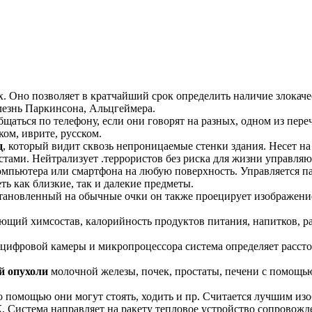
. Оно позволяет в кратчайший срок определить наличие злокаче
лезнь Паркинсона, Альцгеймера.
щаться по телефону, если они говорят на разных, одном из пере
ком, иврите, русском.
д
, который видит сквозь непроницаемые стенки здания. Несет на
стами. Нейтрализует .террористов без риска для жизни управляю
омпьютера или смартфона на любую поверхность. Управляется п
ть как близкие, так и далекие предметы.
становленный на обычные очки он также проецирует изображение
яющий химсостав, калорийность продуктов питания, напитков, р
цифровой камеры и микропроцессора система определяет рассто
.
й опухоли
молочной железы, почек, простаты, печени с помощью
го помощью они могут стоять, ходить и пр. Считается лучшим изо
К
, Система направляет на ракету тепловое устройство сопровожд