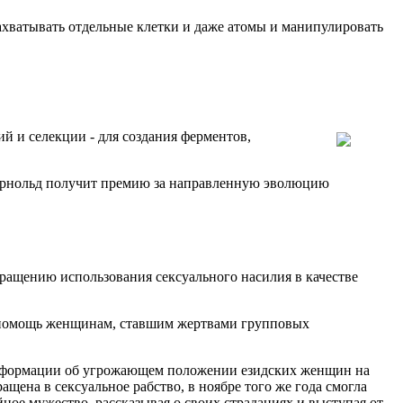
ахватывать отдельные клетки и даже атомы и манипулировать
й и селекции - для создания ферментов,
Арнольд получит премию за направленную эволюцию
ращению использования сексуального насилия в качестве
ю помощь женщинам, ставшим жертвами групповых
 информации об угрожающем положении езидских женщин на
щена в сексуальное рабство, в ноябре того же года смогла
ное мужество, рассказывая о своих страданиях и выступая от