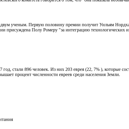
двум ученым. Первую половину премии получит Уильям Нордхау
мии присуждена Полу Ромеру "за интеграцию технологических 
год, стали 896 человек. Из них 203 еврея (22, 7% ), которые со
евышает процент численности евреев среди населения Земли.
ритания