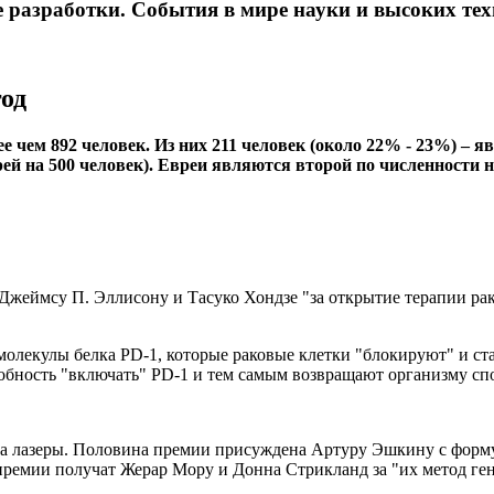
разработки.​ События в мире науки и высоких тех
год
е чем 892 человек. Из них 211 человек (около 22% - 23%) –
врей на 500 человек). Евреи являются второй по численности
жеймсу П. Эллисону и Тасуко Хондзе "за открытие терапии ра
олекулы белка PD-1, которые раковые клетки "блокируют" и с
обность "включать" PD-1 и тем самым возвращают организму спо
а лазеры. Половина премии присуждена Артуру Эшкину с форму
ремии получат Жерар Мору и Донна Стрикланд за "их метод ге