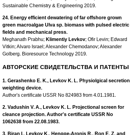
Sustainable Chemistry & Engineering 2019.
24. Energy efficient dewatering of far offshore grown
green macroalgae Ulva sp. biomass with pulsed electric
fields and mechanical press.
Meghanath Prabhu;
Klimentiy Levkov
; Ofir Levin; Edward
Vitkin; Alvaro Israel; Alexander Chemodanov; Alexander
Golberg. Bioresource Technology 2019.
АВТОРСКИЕ СВИДЕТЕЛЬСТВА И ПАТЕНТЫ
1. Gerashenko E. K., Levkov K. L. Physiolgical secretion
weighting device.
Author's certificate USSR No 824983 from 4.01.1981.
2. Vadushin V. A., Levkov K. L. Projectional screen for
cleance projection. Author's certificate USSR No
1062638 from 22.08.1983.
3. Biran I., Levkov K., Hengge-Aronis R., Ron E. Z. and