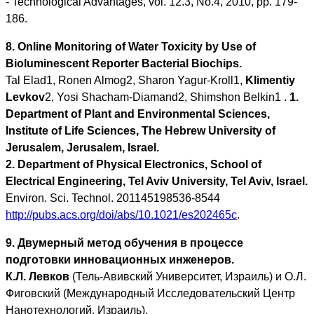
- Technological Advantages, vol. 12.3, No.4, 2010, pp. 179-
186.
8. Online Monitoring of Water Toxicity by Use of
Bioluminescent Reporter Bacterial Biochips.
Tal Elad1, Ronen Almog2, Sharon Yagur-Kroll1,
Klimentiy
Levkov
2, Yosi Shacham-Diamand2, Shimshon Belkin1 .
1.
Department of Plant and Environmental Sciences,
Institute of Life Sciences, The Hebrew University of
Jerusalem, Jerusalem, Israel.
2. Department of Physical Electronics, School of
Electrical Engineering, Tel Aviv University, Tel Aviv, Israel.
Environ. Sci. Technol. 201145198536-8544
http://pubs.acs.org/doi/abs/10.1021/es202465c
.
9. Двумерный метод обучения в процессе
подготовки инновационных инженеров.
К.Л. Левков
(Тель-Авивский Университет, Израиль) и О.Л.
Фиговский (Международный Исследовательский Центр
Нанотехнологий, Израиль).