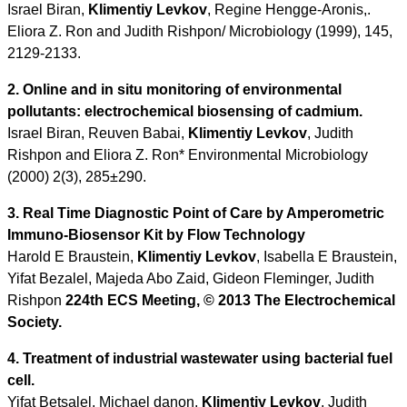
Israel Biran,
Klimentiy Levkov
, Regine Hengge-Aronis,.
Eliora Z. Ron and Judith Rishpon/ Microbiology (1999), 145,
2129-2133.
2. Online and in situ monitoring of environmental
pollutants: electrochemical biosensing of cadmium.
Israel Biran, Reuven Babai,
Klimentiy Levkov
, Judith
Rishpon and Eliora Z. Ron* Environmental Microbiology
(2000) 2(3), 285±290.
3. Real Time Diagnostic Point of Care by Amperometric
Immuno-Biosensor Kit by Flow Technology
Harold E Braustein,
Klimentiy Levkov
, Isabella E Braustein,
Yifat Bezalel, Majeda Abo Zaid, Gideon Fleminger, Judith
Rishpon
224th ECS Meeting, © 2013 The Electrochemical
Society.
4. Treatment of industrial wastewater using bacterial fuel
cell.
Yifat Betsalel, Michael danon,
Klimentiy Levkov
, Judith