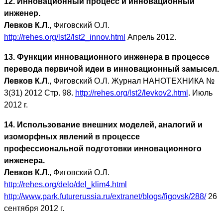
12. Инновационный процесс и инновационный
инженер.
Левков К.Л
., Фиговский О.Л.
http://rehes.org/lst2/lst2_innov.html
Апрель 2012.
13. Функции инновационного инженера в процессе
перевода первичой идеи в инновационный замысел.
Левков К.Л
., Фиговский О.Л. Журнал НАНОТЕХНИКА №
3(31) 2012 Стр. 98.
http://rehes.org/lst2/levkov2.html
. Июль
2012 г.
14. Использование внешних моделей, аналогий и
изоморфных явлений в процессе
профессиональной подготовки инновационного
инженера.
Левков К.Л
., Фиговский О.Л.
http://rehes.org/delo/del_klim4.html
http://www.park.futurerussia.ru/extranet/blogs/figovsk/288/
26
сентября 2012 г.