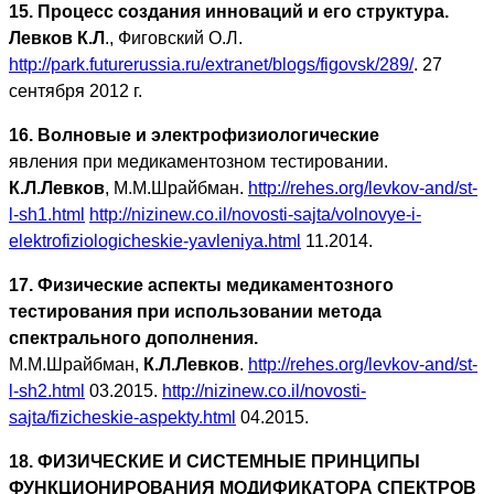
15. Процесс создания инноваций и его структура.
Левков К.Л
., Фиговский О.Л.
http://park.futurerussia.ru/extranet/blogs/figovsk/289/
. 27
сентября 2012 г.
16. Волновые и электрофизиологические
явления при медикаментозном тестировании.
К.Л.Левков
, М.М.Шрайбман.
http://rehes.org/levkov-and/st-
l-sh1.html
http://nizinew.co.il/novosti-sajta/volnovye-i-
elektrofiziologicheskie-yavleniya.html
11.2014.
17. Физические аспекты медикаментозного
тестирования при использовании метода
спектрального дополнения.
М.М.Шрайбман,
К.Л.Левков
.
http://rehes.org/levkov-and/st-
l-sh2.html
03.2015.
http://nizinew.co.il/novosti-
sajta/fizicheskie-aspekty.html
04.2015.
18. ФИЗИЧЕСКИЕ И СИСТЕМНЫЕ ПРИНЦИПЫ
ФУНКЦИОНИРОВАНИЯ МОДИФИКАТОРА СПЕКТРОВ