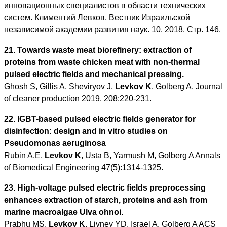
инновационных специалистов в области технических
систем. Климентий Левков. Вестник Израильской
независимой академии развития наук. 10. 2018. Стр. 146.
21. Towards waste meat biorefinery: extraction of
proteins from waste chicken meat with non-thermal
pulsed electric fields and mechanical pressing.
Ghosh S, Gillis A, Sheviryov J,
Levkov K
, Golberg A. Journal
of cleaner production 2019. 208:220-231.
22. IGBT-based pulsed electric fields generator for
disinfection: design and in vitro studies on
Pseudomonas aeruginosa
Rubin A.E,
Levkov K
, Usta B, Yarmush M, Golberg A Annals
of Biomedical Engineering 47(5):1314-1325.
23. High-voltage pulsed electric fields preprocessing
enhances extraction of starch, proteins and ash from
marine macroalgae Ulva ohnoi.
Prabhu MS,
Levkov K
, Livney YD, Israel A, Golberg A ACS